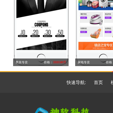
男装专卖
价格：
3880神币
家电专卖
价格
快速导航:
首页