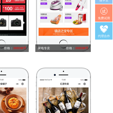
微学堂
免费试用
代理合作
价格：
3880神币
家电专卖
价格：
3880神币