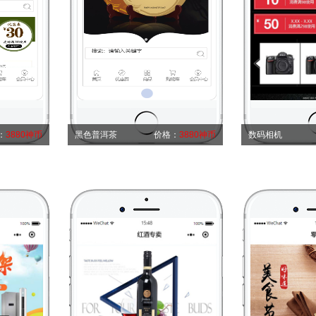
：
3880神币
黑色普洱茶
价格：
3880神币
数码相机