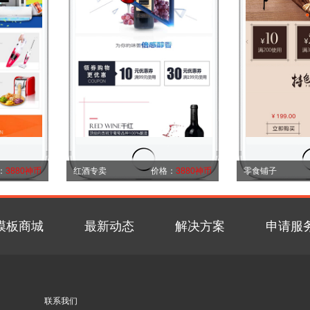
：
3880神币
红酒专卖
价格：
3880神币
零食铺子
模板商城
最新动态
解决方案
申请服
联系我们